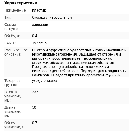
Характеристики
Применение:
пластик
Тип:
Смазка универсальная
Форма
аэрозоль
выпуска:
Объём, л:
0.4
EAN-13:
19276953
Расширенное
Быстро и эффективно удаляет пыль, грязь, масляные и
описание:
никотиновые загрязнения. Защищает от старения и
выгорания, восстанавливает первоначальную
структуру, обладает антистатическим эффектом.
Предназначен для обработки пластиковых и
виниловых деталей салона. Подходит для молдингов и
бамперов. Обладает приятным ароматом клубники.
Товарная
уход и очистка
группа:
Высота
235
упаковки,
мм:
Длина
50
упаковки,
мм:
Объем
0.7
упаковки, л: