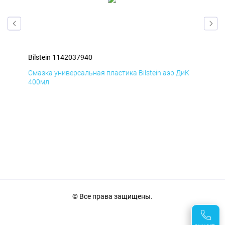
Bilstein 1142037940
Bil
мД
Смазка универсальная пластика Bilstein аэр ДиК
Сма
400мл
40
© Все права защищены.