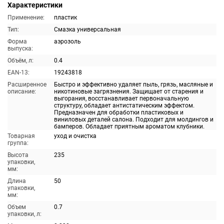
Характеристики
Применение:
пластик
Тип:
Смазка универсальная
Форма
аэрозоль
выпуска:
Объём, л:
0.4
EAN-13:
19243818
Расширенное
Быстро и эффективно удаляет пыль, грязь, масляные и
описание:
никотиновые загрязнения. Защищает от старения и
выгорания, восстанавливает первоначальную
структуру, обладает антистатическим эффектом.
Предназначен для обработки пластиковых и
виниловых деталей салона. Подходит для молдингов и
бамперов. Обладает приятным ароматом клубники.
Товарная
уход и очистка
группа:
Высота
235
упаковки,
мм:
Длина
50
упаковки,
мм:
Объем
0.7
упаковки, л: