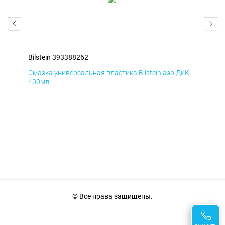
Bilstein 393388262
Bil
мД
Смазка универсальная пластика Bilstein аэр ДиК
Сма
400мл
40
© Все права защищены.