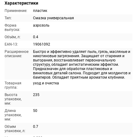
Характеристики
Применение:
пластик
Тип:
Смазка универсальная
Форма
аэрозоль
выпуска:
Объём, л:
0.4
EAN-13:
19061092
Расширенное
Быстро и эффективно удаляет пыль, грязь, масляные и
описание:
никотиновые загрязнения. Защищает от старения и
выгорания, восстанавливает первоначальную
структуру, обладает антистатическим эффектом.
Предназначен для обработки пластиковых и
виниловых деталей салона. Подходит для молдингов и
бамперов. Обладает приятным ароматом клубники.
Товарная
уход и очистка
группа:
Высота
235
упаковки,
мм:
Длина
50
упаковки,
мм:
Объем
0.7
упаковки, л: