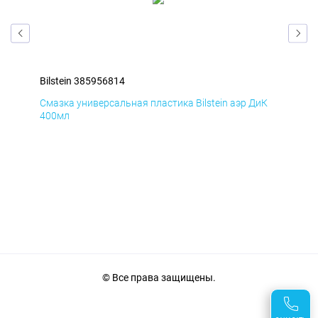
Bilstein 385956814
Bil
мД
Смазка универсальная пластика Bilstein аэр ДиК
Сма
400мл
40
© Все права защищены.