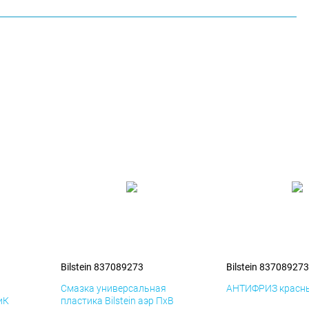
Bilstein 837089273
Bilstein 837089273
я
Смазка универсальная
АНТИФРИЗ красны
иК
пластика Bilstein аэр ПхВ