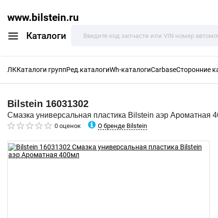
www.bilstein.ru
Каталоги
ЛК
Каталоги групп
Ред.каталоги
Wh-каталоги
Carbase
Сторонние к
Bilstein
16031302
Смазка универсальная пластика Bilstein аэр Ароматная 
О бренде Bilstein
0 оценок