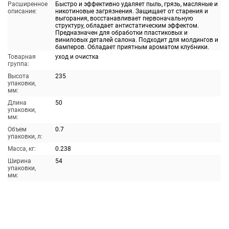
Расширенное
Быстро и эффективно удаляет пыль, грязь, масляные и
описание:
никотиновые загрязнения. Защищает от старения и
выгорания, восстанавливает первоначальную
структуру, обладает антистатическим эффектом.
Предназначен для обработки пластиковых и
виниловых деталей салона. Подходит для молдингов и
бамперов. Обладает приятным ароматом клубники.
Товарная
уход и очистка
группа:
Высота
235
упаковки,
мм:
Длина
50
упаковки,
мм:
Объем
0.7
упаковки, л:
Масса, кг:
0.238
Ширина
54
упаковки,
мм: