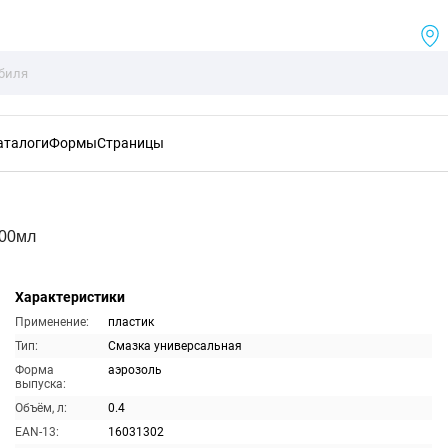
аталоги
Формы
Страницы
400мл
Характеристики
Применение:
пластик
Тип:
Смазка универсальная
Форма
аэрозоль
выпуска:
Объём, л:
0.4
EAN-13:
16031302