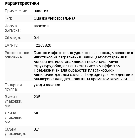
Характеристики
Применение:
пластик
Тип:
Смазка универсальная
Форма
аэрозоль
выпуска:
Объём, л:
0.4
EAN-13:
12263820
Расширенное
Быстро и эффективно удаляет пыль, грязь, масляные и
описание:
никотиновые загрязнения. Защищает от старения и
выгорания, восстанавливает первоначальную
структуру, обладает антистатическим эффектом.
Предназначен для обработки пластиковых и
виниловых деталей салона. Подходит для молдингов и
бамперов. Обладает приятным ароматом клубники.
Товарная
уход и очистка
группа:
Высота
235
упаковки,
мм:
Длина
50
упаковки,
мм:
Объем
0.7
упаковки, л: