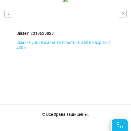
Bilstein 2019633827
Bil
мД
Смазка универсальная пластика Bilstein аэр ДиК
Сма
400мл
40
© Все права защищены.