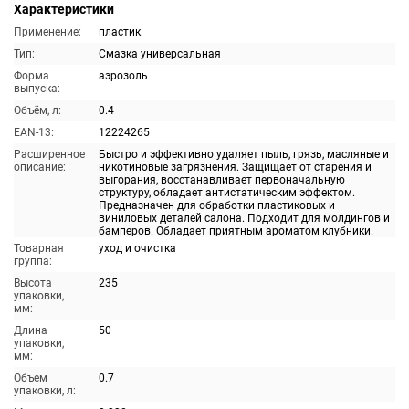
Характеристики
Применение:
пластик
Тип:
Смазка универсальная
Форма
аэрозоль
выпуска:
Объём, л:
0.4
EAN-13:
12224265
Расширенное
Быстро и эффективно удаляет пыль, грязь, масляные и
описание:
никотиновые загрязнения. Защищает от старения и
выгорания, восстанавливает первоначальную
структуру, обладает антистатическим эффектом.
Предназначен для обработки пластиковых и
виниловых деталей салона. Подходит для молдингов и
бамперов. Обладает приятным ароматом клубники.
Товарная
уход и очистка
группа:
Высота
235
упаковки,
мм:
Длина
50
упаковки,
мм:
Объем
0.7
упаковки, л: