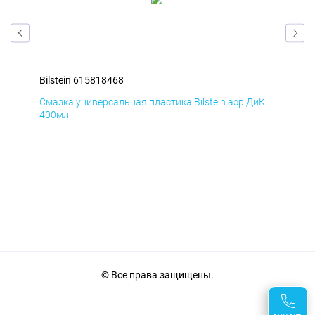
Bilstein 615818468
Bil
мД
Смазка универсальная пластика Bilstein аэр ДиК
Сма
400мл
40
© Все права защищены.