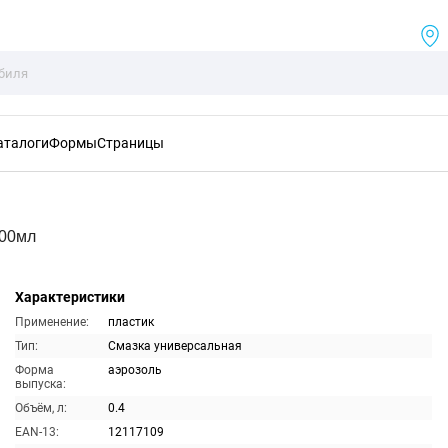
аталоги
Формы
Страницы
400мл
Характеристики
Применение:
пластик
Тип:
Смазка универсальная
Форма
аэрозоль
выпуска:
Объём, л:
0.4
EAN-13:
12117109