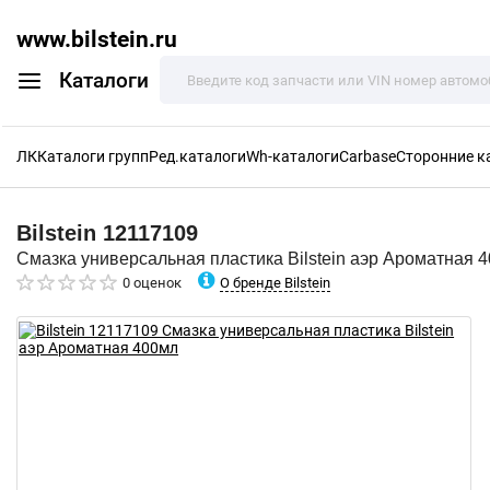
www.bilstein.ru
Каталоги
ЛК
Каталоги групп
Ред.каталоги
Wh-каталоги
Carbase
Сторонние к
Bilstein
12117109
Смазка универсальная пластика Bilstein аэр Ароматная 
О бренде Bilstein
0 оценок