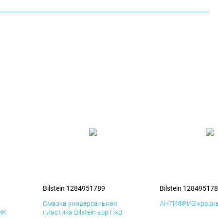
Bilstein 1284951789
Bilstein 12849517
я
Смазка универсальная
АНТИФРИЗ красны
иК
пластика Bilstein аэр ПхВ