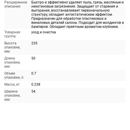
Расширенное
Быстро и эффективно удаляет пыль, грязь, масляные и
описание:
никотиновые загрязнения. Защищает от старения и
выгорания, восстанавливает первоначальную
структуру, обладает антистатическим эффектом.
Предназначен для обработки пластиковых и
виниловых деталей салона. Подходит для молдингов и
бамперов. Обладает приятным ароматом клубники.
Товарная
уход и очистка
группа:
Высота
235
упаковки,
мм:
Длина
50
упаковки,
мм:
Объем
0.7
упаковки, л:
Масса, кг:
0.238
Ширина
54
упаковки,
мм: