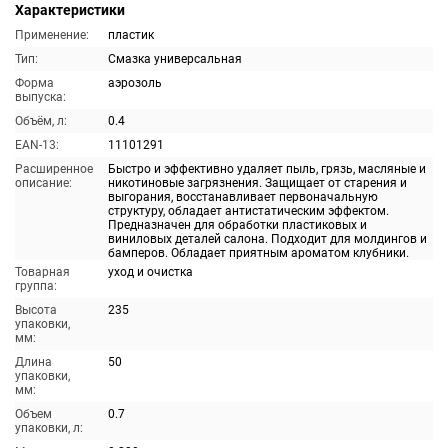
Характеристики
Применение:
пластик
Тип:
Смазка универсальная
Форма
аэрозоль
выпуска:
Объём, л:
0.4
EAN-13:
11101291
Расширенное
Быстро и эффективно удаляет пыль, грязь, масляные и
описание:
никотиновые загрязнения. Защищает от старения и
выгорания, восстанавливает первоначальную
структуру, обладает антистатическим эффектом.
Предназначен для обработки пластиковых и
виниловых деталей салона. Подходит для молдингов и
бамперов. Обладает приятным ароматом клубники.
Товарная
уход и очистка
группа:
Высота
235
упаковки,
мм:
Длина
50
упаковки,
мм:
Объем
0.7
упаковки, л: