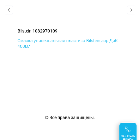
Bilstein 1082970109
Bil
мД
Смазка универсальная пластика Bilstein аэр ДиК
Сма
400мл
40
© Все права защищены.
ЗАКАЗАТЬ
ЗВОНОК